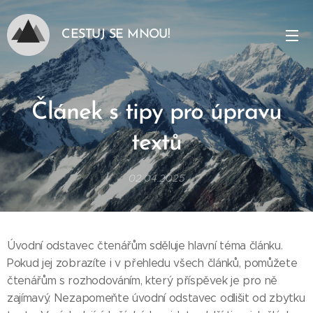
CESTUJ SE MNOU!
Článek s tipy pro úpravu
textů
02.04.2025
Úvodní odstavec čtenářům sděluje hlavní téma článku.
Pokud jej zobrazíte i v přehledu všech článků, pomůžete
čtenářům s rozhodováním, který příspěvek je pro ně
zajímavý. Nezapomeňte úvodní odstavec odlišit od zbytku