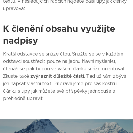
textu. V následujících řádcích najdete další tipy, jak články
upravovat.
K členění obsahu využijte
nadpisy
Kratší odstavce se snáze čtou. Snažte se se v každém
odstavci soustředit pouze na jednu hlavní myšlenku,
čtenáři se pak budou ve vašem článku snáze orientovat.
zvýraznit důležité části
Zkuste také
. Teď už vám zbývá
jen napsat vlastní text. Připravili jsme pro vás kostru
článku s tipy, jak můžete své příspěvky jednoduše a
přehledně upravit.