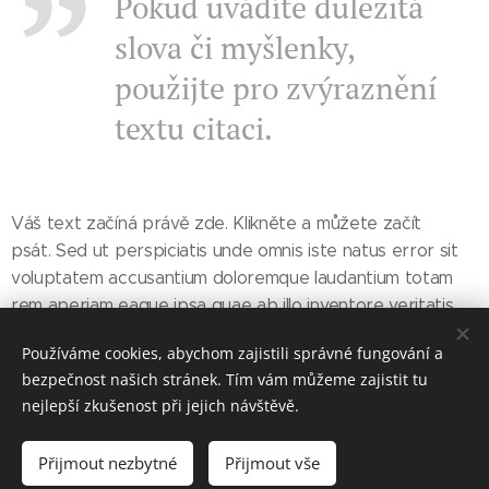
Pokud uvádíte důležitá
slova či myšlenky,
použijte pro zvýraznění
textu citaci.
Váš text začíná právě zde. Klikněte a můžete začít
psát. Sed ut perspiciatis unde omnis iste natus error sit
voluptatem accusantium doloremque laudantium totam
rem aperiam eaque ipsa quae ab illo inventore veritatis
et.
Používáme cookies, abychom zajistili správné fungování a
bezpečnost našich stránek. Tím vám můžeme zajistit tu
nejlepší zkušenost při jejich návštěvě.
© 2025 cestujsemnou.cz
Přijmout nezbytné
Přijmout vše
Cookies