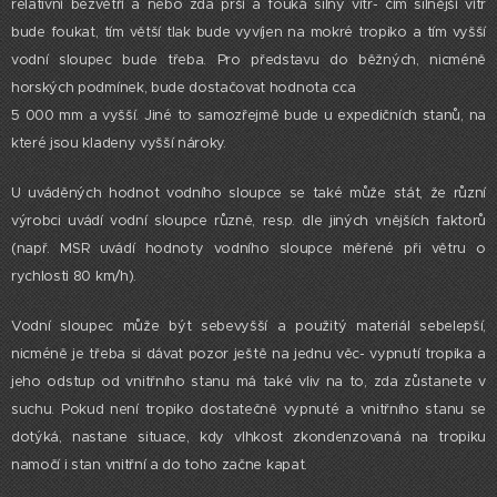
relativní bezvětří a nebo zda prší a fouká silný vítr- čím silnější vítr
bude foukat, tím větší tlak bude vyvíjen na mokré tropiko a tím vyšší
vodní sloupec bude třeba. Pro představu do běžných, nicméně
horských podmínek, bude dostačovat hodnota cca
5 000 mm a vyšší. Jiné to samozřejmě bude u expedičních stanů, na
které jsou kladeny vyšší nároky.
U uváděných hodnot vodního sloupce se také může stát, že různí
výrobci uvádí vodní sloupce různě, resp. dle jiných vnějších faktorů
(např. MSR uvádí hodnoty vodního sloupce měřené při větru o
rychlosti 80 km/h).
Vodní sloupec může být sebevyšší a použitý materiál sebelepší,
nicméně je třeba si dávat pozor ještě na jednu věc- vypnutí tropika a
jeho odstup od vnitřního stanu má také vliv na to, zda zůstanete v
suchu. Pokud není tropiko dostatečně vypnuté a vnitřního stanu se
dotýká, nastane situace, kdy vlhkost zkondenzovaná na tropiku
namočí i stan vnitřní a do toho začne kapat.