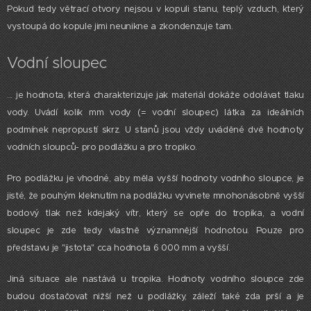
Pokud tedy větrací otvory nejsou v kopuli stanu, teplý vzduch, který
vystoupá do kopule jimi neunikne a zkondenzuje tam.
Vodní sloupec
... je hodnota, která charakterizuje jak materiál dokáže odolávat tlaku
vody. Uvádí kolik mm vody (= vodní sloupec) látka za ideálních
podmínek nepropustí skrz. U stanů jsou vždy uváděné dvě hodnoty
vodních sloupců- pro podlážku a pro tropiko.
Pro podlážku je vhodné, aby měla vyšší hodnoty vodního sloupce, je
jisté, že pouhým kleknutím na podlážku vyvinete mnohonásobně vyšší
bodový tlak než kdejaký vítr, který se opře do tropika, a vodní
sloupec je zde tedy vlastně významnější hodnotou. Pouze pro
představu je "jistota" cca hodnota 6 000 mm a vyšší.
Jiná situace ale nastává u tropika. Hodnoty vodního sloupce zde
budou dostačovat nižší než u podlážky, záleží také zda prší a je