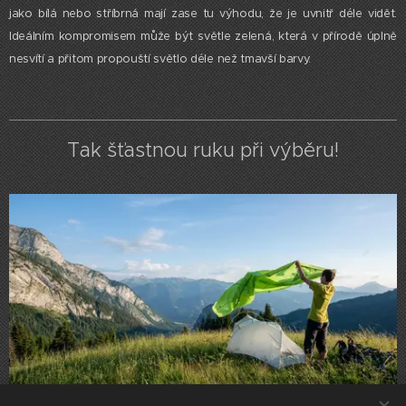
jako bílá nebo stříbrná mají zase tu výhodu, že je uvnitř déle vidět.
Ideálním kompromisem může být světle zelená, která v přírodě úplně
nesvítí a přitom propouští světlo déle než tmavší barvy.
Tak šťastnou ruku při výběru!