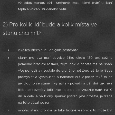
výhodou mohou být i sněhové límce, které brání unikání
tepla a vnikání studeného větru
2) Pro kolik lidí bude a kolik místa ve
stanu chci mít?
v kolika lidech budu obvykle cestovat?
stany pro dva mají obvykle šířku okolo 130 cm, což je
poměrně hraniční rozměr, zejm. pokud chcete mít na spaní
více pohodlí a neustále do druhého nešťouchat, to je třeba
promyslet a vyzkoušet, a nakonec vzít v potaz také to na
jak dlouho se stanem vyrazíte - pokud na pár dní, tak není
třeba se rozměry tolik trápit, pokud ale vyrazíte např. na 10
dní a déle, a na klidný spánek potřebujete prostor, je třeba
na toto dávat pozor
mnoho stanů pro dva je také hodně krátkých, to může být