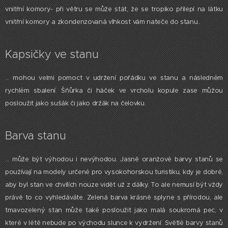
vnitřní komory- při větru se může stát, že se tropiko přilepí na látku
vnitřní komory a zkondenzovaná vlhkost vám nateče do stanu..
Kapsičky ve stanu
... mohou velmi pomoct v udržení pořádku ve stanu a následném
rychlém sbalení. Šňůrka či háček ve vrcholu kopule zase můžou
posloužit jako sušák či jako držák na čelovku.
Barva stanu
... může být výhodou i nevýhodou. Jasně oranžové barvy stanů se
používají na modely určené pro vysokohorskou turistiku, kdy je dobré,
aby byl stan ve chvílích nouze vidět už z dálky. To ale nemusí být vždy
právě to co vyhledáváte. Zelená barva krásně splyne s přírodou, ale
tmavozelený stan může také posloužit jako malá soukromá pec, v
které v létě nebude po východu slunce k vydržení. Světlé barvy stanů