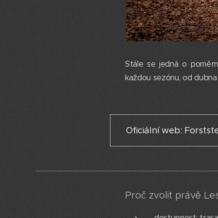
Stále se jedná o poměrn
každou sezónu, od dubna d
Oficiální web: Forstst
Proč zvolit právě L
dostupnost: trasa