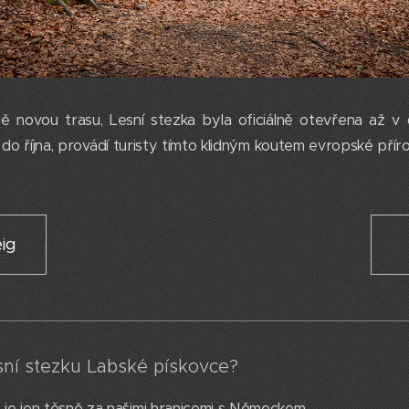
ě novou trasu, Lesní stezka byla oficiálně otevřena až 
o října, provádí turisty tímto klidným koutem evropské přír
eig
esní stezku Labské pískovce?
 je jen těsně za našimi hranicemi s Německem