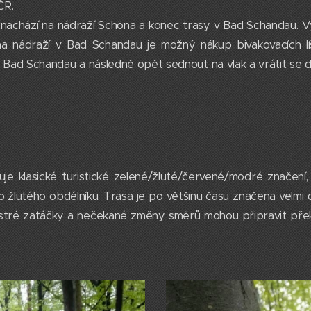
 ČR.
e nachází na nádraží Schöna a konec trasy v Bad Schandau. Vý
 nádraží v Bad Schandau je možný nákup bivakovacích líst
v Bad Schandau a následně opět sednout na vlak a vrátit se 
uje klasické turistické zelené/žluté/červené/modré značení,
 žlutého obdélníku. Trasa je po většinu času značena velmi 
 ostré zatáčky a nečekané změny směrů mohou připravit př