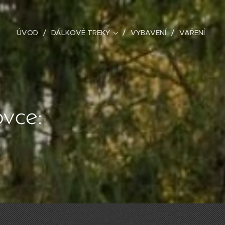
ÚVOD
DÁLKOVÉ TREKY
VYBAVENÍ
VAŘENÍ
vce: