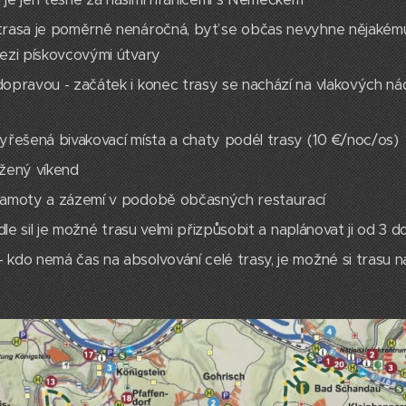
 trasa je poměrně nenáročná, byť se občas nevyhne nějakém
mezi pískovcovými útvary
dopravou - začátek i konec trasy se nachází na vlakových n
vyřešená bivakovací místa a chaty podél trasy (10 €/noc/os)
užený víkend
 samoty a zázemí v podobě občasných restaurací
- dle sil je možné trasu velmi přizpůsobit a naplánovat ji od 3 
 kdo nemá čas na absolvování celé trasy, je možné si trasu n