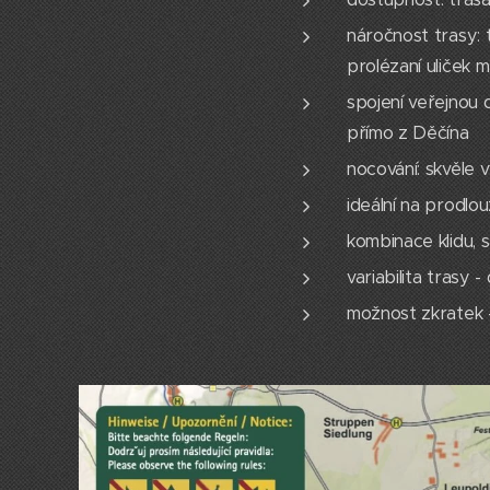
náročnost trasy:
prolézaní uliček 
spojení veřejnou 
přímo z Děčína
nocování: skvěle 
ideální na prodlo
kombinace klidu,
variabilita trasy 
možnost zkratek -