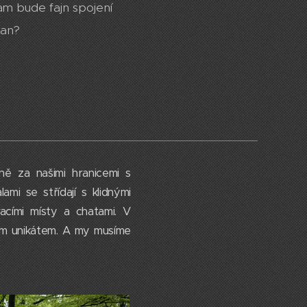
kam bude fajn spojení
tan?
ně za našimi hranicemi s
mi se střídají s klidnými
acími místy a chatami. V
ým unikátem. A my musíme