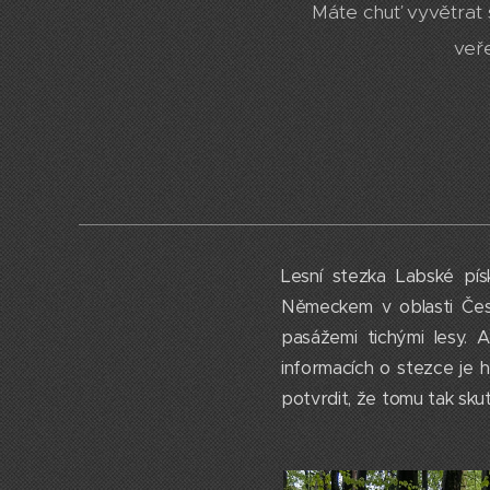
Máte chuť vyvětrat s
veř
Lesní stezka Labské pís
Německem v oblasti Česko
pasážemi tichými lesy. 
informacích o stezce je
potvrdit, že tomu tak sku