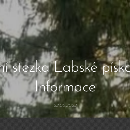
ní stezka Labské písko
Informace
22.05.2023