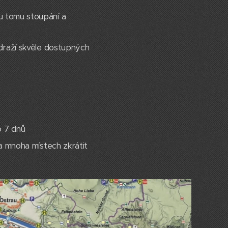
u tomu stoupání a
ádraží skvěle dostupných
do 7 dnů
a mnoha místech zkrátit