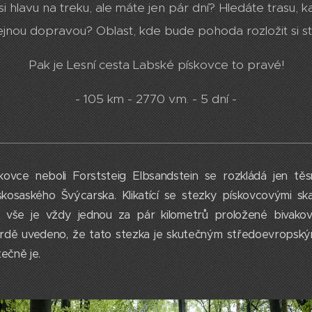
i hlavu na treku, ale máte jen pár dní? Hledáte trasu, 
ejnou dopravou? Oblast, kde bude pohoda rozložit si s
Pak je Lesní cesta Labské pískovce to pravé!
- 105 km - 2770 v.m. - 5 dní -
kovce neboli Forststeig Elbsandstein se rozkládá jen těs
saského Švýcarska. Klikatící se stezky pískovcovými skala
A vše je vždy jednou za pár kilometrů proložené bivakov
 hrdě uvedeno, že tato stezka je skutečným středoevropsk
tečně je.