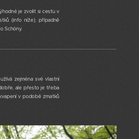
hodné je zvolit si cestu v
ků (info níže), případně
do Schöny.
 užívá zejména své vlastní
dobře, ale přesto je třeba
ekvapení v podobě zmatků