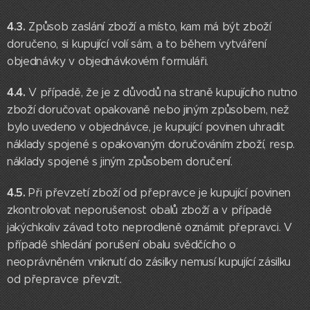
4.3.
Způsob zaslání zboží a místo, kam má být zboží
doručeno, si kupující volí sám, a to během vytváření
objednávky v objednávkovém formuláři.
4.4.
V případě, že je z důvodů na straně kupujícího nutno
zboží doručovat opakovaně nebo jiným způsobem, než
bylo uvedeno v objednávce, je kupující povinen uhradit
náklady spojené s opakovaným doručováním zboží, resp.
náklady spojené s jiným způsobem doručení.
4.5.
Při převzetí zboží od přepravce je kupující povinen
zkontrolovat neporušenost obalů zboží a v případě
jakýchkoliv závad toto neprodleně oznámit přepravci. V
případě shledání porušení obalu svědčícího o
neoprávněném vniknutí do zásilky nemusí kupující zásilku
od přepravce převzít.