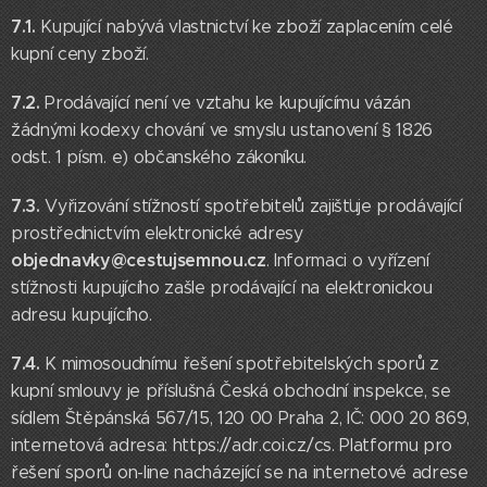
7.1.
Kupující nabývá vlastnictví ke zboží zaplacením celé
kupní ceny zboží.
7.2.
Prodávající není ve vztahu ke kupujícímu vázán
žádnými kodexy chování ve smyslu ustanovení § 1826
odst. 1 písm. e) občanského zákoníku.
7.3.
Vyřizování stížností spotřebitelů zajišťuje prodávající
prostřednictvím elektronické adresy
objednavky@cestujsemnou.cz
. Informaci o vyřízení
stížnosti kupujícího zašle prodávající na elektronickou
adresu kupujícího.
7.4.
K mimosoudnímu řešení spotřebitelských sporů z
kupní smlouvy je příslušná Česká obchodní inspekce, se
sídlem Štěpánská 567/15, 120 00 Praha 2, IČ: 000 20 869,
internetová adresa: https://adr.coi.cz/cs. Platformu pro
řešení sporů on-line nacházející se na internetové adrese