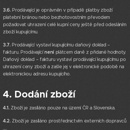
3.6.
Prodávající je oprávněn v případě platby zboží
platební bránou nebo bezhotovostním převodem
požadovat uhrazení celé kupní ceny ještě před odesláním
zboží kupujícímu.
3.7.
Prodávající vystaví kupujícímu daňový doklad –
není
fakturu. Prodávající
plátcem daně z přidané hodnoty.
Daňový doklad – fakturu vystaví prodávající kupujícímu po
uhrazení ceny zboží a zašle jej v elektronické podobě na
elektronickou adresu kupujícího.
4. Dodání zboží
4.1.
Zboží je zasíláno pouze na území ČR a Slovenska.
4.2.
Zboží je zasíláno prostřednictvím externích dopravců
.....