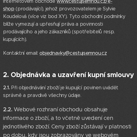
internetovém obchodě
www.cestujsemnou.cz/e-
shop
(prodávající), jehož provozovatelem je Sylvie
Koudelová (více viz bod XY). Tyto obchodní podmínky
blíže vymezují a upřesňují práva a povinnosti
prodávajícího a jeho zákazníků (spotřebitelů resp.
kupujících).
Kontaktní email:
objednavky@cestujsemnou.cz
2. Objednávka a uzavření kupní smlouvy
2.1.
Při objednávání zboží je kupující povinen uvádět
správně a pravdivě všechny údaje.
2.2.
Webové rozhraní obchodu obsahuje
informace o zboží, a to včetně uvedení cen
jednotlivého zboží. Ceny zboží zůstávají v platnosti
po dobu, kdy jsou zobrazovány ve webovém