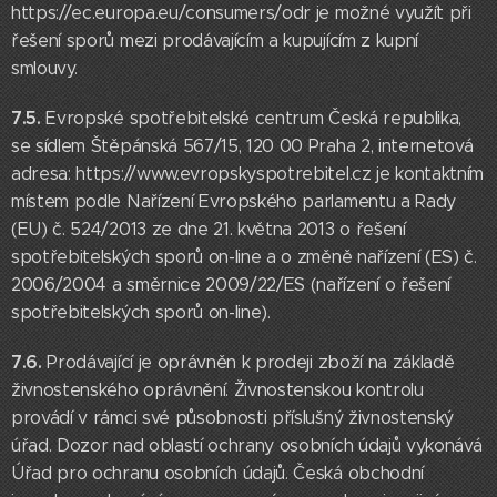
https://ec.europa.eu/consumers/odr je možné využít při
řešení sporů mezi prodávajícím a kupujícím z kupní
smlouvy.
7.5.
Evropské spotřebitelské centrum Česká republika,
se sídlem Štěpánská 567/15, 120 00 Praha 2, internetová
adresa: https://www.evropskyspotrebitel.cz je kontaktním
místem podle Nařízení Evropského parlamentu a Rady
(EU) č. 524/2013 ze dne 21. května 2013 o řešení
spotřebitelských sporů on-line a o změně nařízení (ES) č.
2006/2004 a směrnice 2009/22/ES (nařízení o řešení
spotřebitelských sporů on-line).
7.6.
Prodávající je oprávněn k prodeji zboží na základě
živnostenského oprávnění. Živnostenskou kontrolu
provádí v rámci své působnosti příslušný živnostenský
úřad. Dozor nad oblastí ochrany osobních údajů vykonává
Úřad pro ochranu osobních údajů. Česká obchodní