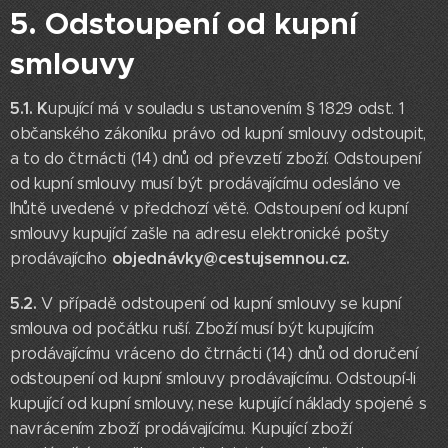
5. Odstoupení od kupní
smlouvy
5.1. K
upující má v souladu s ustanovením § 1829 odst. 1
občanského zákoníku právo od kupní smlouvy odstoupit,
a to do čtrnácti (14) dnů od převzetí zboží. Odstoupení
od kupní smlouvy musí být prodávajícímu odesláno ve
lhůtě uvedené v předchozí větě. Odstoupení od kupní
smlouvy kupující zašle na adresu elektronické pošty
objednávky@cestujsemnou.cz.
prodávajícího
5.2.
V případě odstoupení od kupní smlouvy se kupní
smlouva od počátku ruší. Zboží musí být kupujícím
prodávajícímu vráceno do čtrnácti (14) dnů od doručení
odstoupení od kupní smlouvy prodávajícímu. Odstoupí-li
kupující od kupní smlouvy, nese kupující náklady spojené s
navrácením zboží prodávajícímu. Kupující zboží