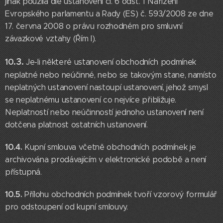
jinak použila dle ustanovení čl. 6 odst. 1 Nařízení
Evropského parlamentu a Rady (ES) č. 593/2008 ze dne
17. června 2008 o právu rozhodném pro smluvní
závazkové vztahy (Řím I).
.3.
10
Je-li některé ustanovení obchodních podmínek
neplatné nebo neúčinné, nebo se takovým stane, namísto
neplatných ustanovení nastoupí ustanovení, jehož smysl
se neplatnému ustanovení co nejvíce přibližuje.
Neplatností nebo neúčinností jednoho ustanovení není
dotčena platnost ostatních ustanovení.
10.4.
Kupní smlouva včetně obchodních podmínek je
archivována prodávajícím v elektronické podobě a není
přístupná.
10.5.
Přílohu obchodních podmínek tvoří vzorový formulář
pro odstoupení od kupní smlouvy.