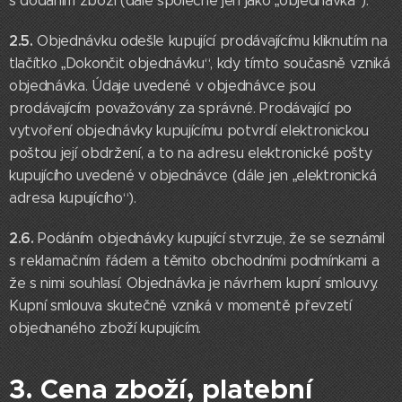
s dodáním zboží (dále společně jen jako „objednávka“).
2.5.
Objednávku odešle kupující prodávajícímu kliknutím na
tlačítko „Dokončit objednávku“, kdy tímto současně vzniká
objednávka. Údaje uvedené v objednávce jsou
prodávajícím považovány za správné. Prodávající po
vytvoření objednávky kupujícímu potvrdí elektronickou
poštou její obdržení, a to na adresu elektronické pošty
kupujícího uvedené v objednávce (dále jen „elektronická
adresa kupujícího“).
2.6.
Podáním objednávky kupující stvrzuje, že se seznámil
s reklamačním řádem a těmito obchodními podmínkami a
že s nimi souhlasí. Objednávka je návrhem kupní smlouvy.
Kupní smlouva skutečně vzniká v momentě převzetí
objednaného zboží kupujícím.
3. Cena zboží, platební