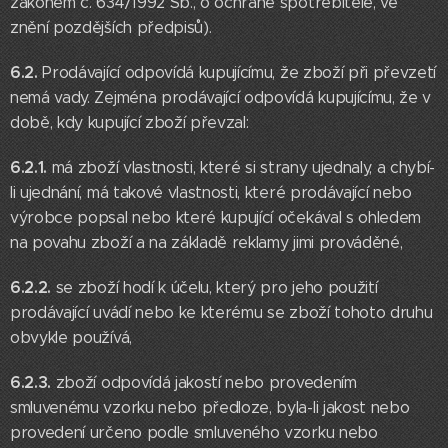
zákonem č. 634/1992 Sb., o ochraně spotřebitele, ve
znění pozdějších předpisů).
6.2.
Prodávající odpovídá kupujícímu, že zboží při převzetí
nemá vady. Zejména prodávající odpovídá kupujícímu, že v
době, kdy kupující zboží převzal:
6.2.1.
má zboží vlastnosti, které si strany ujednaly, a chybí-
li ujednání, má takové vlastnosti, které prodávající nebo
výrobce popsal nebo které kupující očekával s ohledem
na povahu zboží a na základě reklamy jimi prováděné,
6.2.2.
se zboží hodí k účelu, který pro jeho použití
prodávající uvádí nebo ke kterému se zboží tohoto druhu
obvykle používá,
6.2.3.
zboží odpovídá jakostí nebo provedením
smluvenému vzorku nebo předloze, byla-li jakost nebo
provedení určeno podle smluveného vzorku nebo