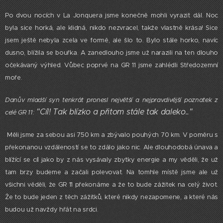
Po dvou nocích v La Jonquera jsme konečně mohli vyrazit dál. Noc
byla sice horká, ale klidná, nikdo nezvracel, takže vlastně krása! Sice
jsem ještě nebyla zcela ve formě, ale šlo to. Bylo stále horko, navíc
dusno, blížila se bouřka. A zanedlouho jsme už narazili na ten dlouho
očekávaný výhled. Vůbec poprvé na GR 11 jsme zahlédli Středozemní
moře.
Dan
ův mladší syn tenkrát pronesl největší a nejpravdivější poznatek z
"Cíl! Tak blízko a přitom stále tak daleko.."
celé GR 11:
Měli jsme za sebou asi 750 km a zbývalo pouhých 70 km. V poměru s
překonanou vzdáleností se to zdálo jako nic. Ale dlouhodobá únava a
blížící se cíl jako by z nás vysávaly zbytky energie a my věděli, že už
tam brzy budeme a začali polevovat. Na tomhle místě jsme ale už
všichni věděli, že GR 11 překonáme a že to bude zážitek na celý život.
Že to bude jeden z těch zážitků, které nikdy nezapomene, a které nás
budou už navždy hřát na srdci.