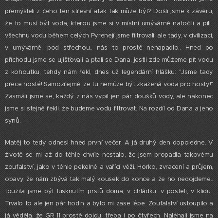
přemýšleli z čeho ten střevní atak tak může být? Došli jsme k závěru,
že to musí být voda, kterou jsme si v místní umývárně natočili a pili..
všechnu vodu během celých Pyrenejí jsme filtrovali, ale tady, v civilizaci,
v umývárně, pod střechou.. nás to prostě nenapadlo.. Hned po
příchodu jsme se ujišťovali a ptali se Dana, jestli zde můžeme pít vodu
z kohoutku, tehdy nám řekl, dnes už legendární hlášku: "Jsme tady
přece hosté! Samozřejmě, že tu nemůže být zkažená voda pro hosty!"
Zasmáli jsme se, každý z nás vypil jen pár doušků vody, ale nakonec
jsme si stejně řekli, že budeme vodu filtrovat. Na rozdíl od Dana a jeho
synů.
Matěj to tedy odnesl hned první večer. A já druhý den dopoledne. V
životě se mi až do téhle chvíle nestalo, že jsem propadla takovému
zoufalství, jako v téhle pekelné a vařící věži. Horko, zvracení a průjem,
obavy, že nám zbývá tak malý kousek do konce a že ho nedojdeme..
toužila jsme být lusknutím prstů doma, v chládku, v posteli, v klidu..
Trvalo to ale jen pár hodin a bylo mi zase lépe. Zoufalství ustoupilo a
já věděla, že GR 11 prostě dojdu, třeba i po čtyřech. Naléhali jsme na