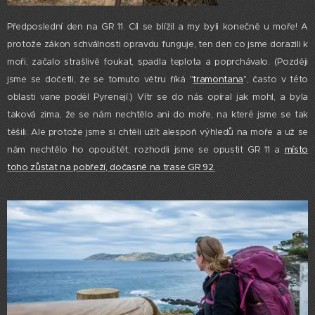
Předposlední den na GR 11. Cíl se blížil a my byli konečně u moře! A
protože zákon schválnosti opravdu funguje, ten den co jsme dorazili k
moři, začalo strašlivě foukat, spadla teplota a poprchávalo. (Později
jsme se dočetli, že se tomuto větru říká "
tramontana
", často v této
oblasti vane podél Pyrenejí.) Vítr se do nás opíral jak mohl, a byla
taková zima, že se nám nechtělo ani do moře, na které jsme se tak
těšili. Ale protože jsme si chtěli užít alespoň výhledů na moře a už se
nám nechtělo ho opouštět, rozhodli jsme se opustit GR 11 a
místo
toho zůstat na pobřeží, dočasně na trase GR 92.