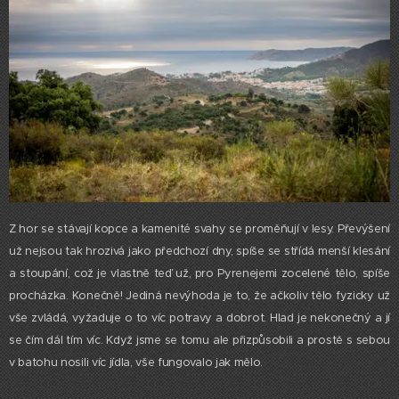
Z hor se stávají kopce a kamenité svahy se proměňují v lesy. Převýšení
už nejsou tak hrozivá jako předchozí dny, spíše se střídá menší klesání
a stoupání, což je vlastně teď už, pro Pyrenejemi zocelené tělo, spíše
procházka. Konečně! Jediná nevýhoda je to, že ačkoliv tělo fyzicky už
vše zvládá, vyžaduje o to víc potravy a dobrot. Hlad je nekonečný a jí
se čím dál tím víc. Když jsme se tomu ale přizpůsobili a prostě s sebou
v batohu nosili víc jídla, vše fungovalo jak mělo.