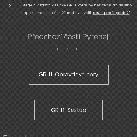
Stage 45: místo klasické GR 11, která by nás táhla do dalšího
kopce, jsme si chtěli užít moře a zvolili
cestu podél pobřeží
Předchozí části Pyrenejí
← ← ←
GR 11: Opravdové hory
GR 11: Sestup