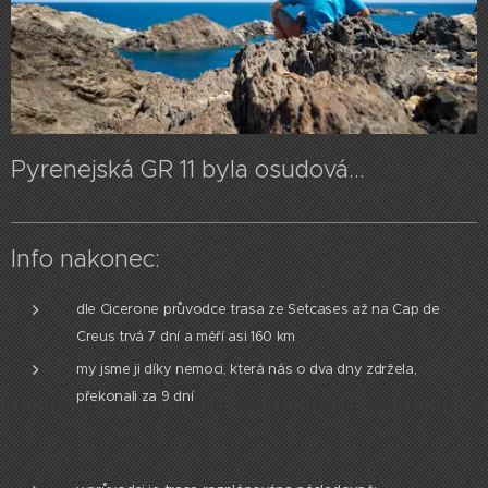
Pyrenejská GR 11 byla osudová...
Info nakonec:
dle Cicerone průvodce trasa ze Setcases až na Cap de
Creus trvá 7 dní a měří asi 160 km
my jsme ji díky nemoci, která nás o dva dny zdržela,
překonali za 9 dní