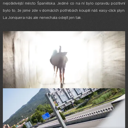
nejošklivější město Španělska. Jediné co na ní bylo opravdu pozitivní
bylo to, že jsme zde v domácích potřebách koupili náš easy-click plyn.
La Jonquera nás ale nenechala odejít jen tak..