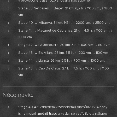
v průvodci je trasa rozplánována následovně:
Stage 39: Setcases → Beget, 21 km, 6,5 h, ↑ 1100 v.m., ↓ 1800
v.m.
Stage 40: → Albanyá, 31 km, 9,5 h, ↑ 2200 v.m., ↓ 2500 v.m.
Stage 41: → Macanet de Cabrenys, 21 km, 4,5 h, ↑ 1100 v.m., ↓
1000 v.m.
Stage 42: → La Jonquera, 20 km, 5 h, ↑ 600 v.m., ↓ 800 v.m.
Stage 43: → Els Vilars, 23 km, 6,5 h, ↑ 1200 v.m., ↓ 1100 v.m.
Stage 44: → Llancá, 26 km, 5,5 h, ↑ 700 v.m., ↓ 1000 v.m.
Stage 45: → Cap De Creus, 27 km, 7,5 h, ↑ 1100 v.m., ↓ 1100
v.m.
Něco navíc:
Stage 40-42: vzhledem k zavřenému obchůdku v Albanyi
jsme museli
změnit trasu
a vydali se vstříc jídlu a nákupu!