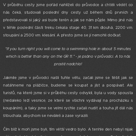
V průběhu cesty jsme pořád nahlíželi do průvodce a chtěli vědět co
nás čeká, studovali poslední dny cesty už během dnů prvních a
představovali si jaký asi bude terén a jak se nám půjde. Mimo jiné nás
v téhle poslední části treku čekala stage 40, 31 km dlouhá, 2200 v.m.
stoupání a 2500 v.m. klesání. A přesto jsme se jí nemohli dočkat.
"If you turn right you will come to a swimming hole in about 5 minutes
which is better than any on the GR 11." - je psáno v průvodci.
A to nás
prostě nadchlo!
Jakmile jsme v průvodci našli tuhle větu, začali jsme se těšit jak se
natáhneme na plážičce, budeme se koupat a jíst a pospávat. Ale
turistů, na které jsme si v průběhu cesty odvykli, byla u vody spousta
(nedaleko leží vesnice, ze které se všichni vydávají na procházku s
koupáním), a taky jsme se velmi rychle začali nudit a touha jít dál nás
šťouchala, abychom se neváleli a zase vyrazili.
Čím blíž k moři jsme byli, tím větší vedro bylo. A tenhle den nebyl nijak