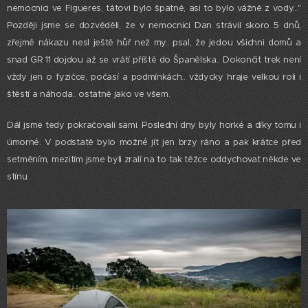
nemocnici ve Figueres, tátovi bylo špatně, asi to bylo vážně z vody..."
Později jsme se dozvěděli, že v nemocnici Dan strávil skoro 5 dnů,
zřejmě nákazu nesl ještě hůř než my.. psal, že jedou všichni domů a
snad GR 11 dojdou až se vrátí příště do Španělska.. Dokončit trek není
vždy jen o fyzičce, počasí a podmínkách.. vždycky hraje velkou roli i
štěstí a náhoda.. ostatně jako ve všem.
Dál jsme tedy pokračovali sami. Poslední dny byly horké a díky tomu i
úmorné. V podstatě bylo možné jít jen brzy ráno a pak krátce před
setměním, mezitím jsme byli zralí na to tak těžce oddychovat někde ve
stínu..