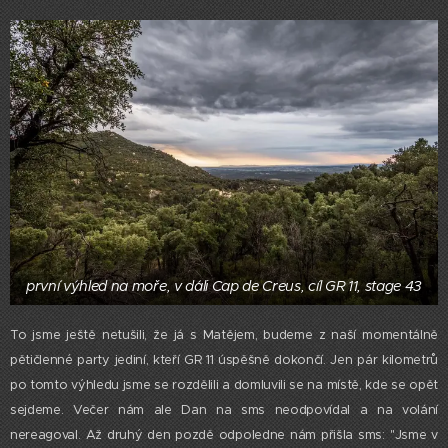
první výhled na moře, v dáli Cap de Creus, cíl GR 11, stage 43
To jsme ještě netušili, že já s Matějem, budeme z naší momentálně
pětičlenné party jediní, kteří GR 11 úspěšně dokončí. Jen pár kilometrů
po tomto výhledu jsme se rozdělili a domluvili se na místě, kde se opět
sejdeme. Večer nám ale Dan na sms neodpovídal a na volání
nereagoval. Až druhý den pozdě odpoledne nám přišla sms: "Jsme v