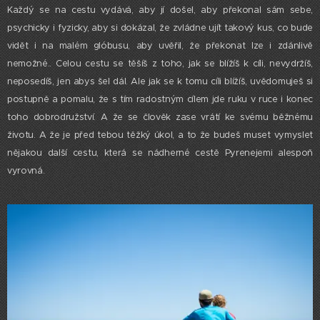
Každý se na cestu vydává, aby jí došel, aby překonal sám sebe,
psychicky i fyzicky, aby si dokázal, že zvládne ujít takový kus, co bude
vidět i na malém glóbusu, aby uvěřil, že překonat lze i zdánlivě
nemožné.. Celou cestu se těšíš z toho, jak se blížíš k cíli, nevydržíš,
neposedíš, jen abys
šel
dál. Ale jak se k tomu cíli blížíš, uvědomuješ si
postupně a pomalu, že s tím radostným cílem jde ruku v ruce i konec
toho dobrodružství. A že se člověk zase vrátí ke svému běžnému
životu. A že je před tebou těžký úkol, a to že budeš muset vymyslet
nějakou další cestu, která se nádherné cestě Pyrenejemi alespoň
vyrovná.