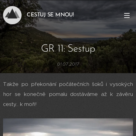
CESTUJ SE MNOU!
GR 11: Sestup
01.07.2017
Takže po překonání počátečních šoků i vysokých
hor se konečně pomalu dostáváme až k závěru
cesty... k moři!