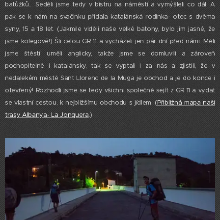
batůžků... Seděli jsme tedy v bistru na náměstí a vymýšleli co dál. A
pak se k nám na svačinku přidala katalánská rodinka- otec s dvěma
syny, 15 a 18 let. (Jakmile viděli naše velké batohy, bylo jim jasné, že
jsme kolegové!) Šli celou GR 11 a vycházeli jen pár dní před námi. Měli
jsme štěstí, uměli anglicky, takže jsme se domluvili a zároveň
pochopitelně i katalánsky, tak se vyptali i za nás a zjistili, že v
nedalekém městě Sant Llorenc de la Muga je obchod a je do konce i
otevřený! Rozhodli jsme se tedy všichni společně sejít z GR 11 a vydat
se vlastní cestou, k nejbližšímu obchodu s jídlem. (
Přibližná mapa naší
trasy Albanya- La Jonquera
.)