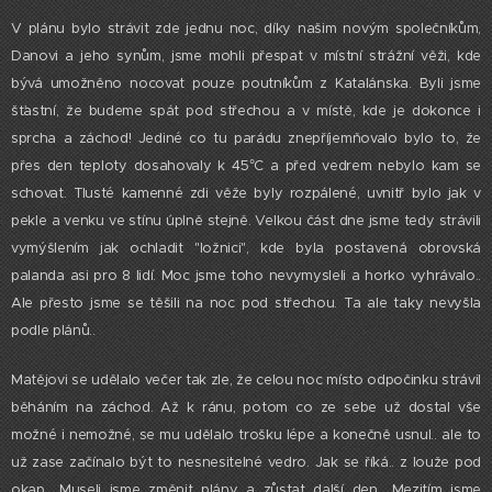
V plánu bylo strávit zde jednu noc, díky našim novým společníkům,
Danovi a jeho synům, jsme mohli přespat v místní strážní věži, kde
bývá umožněno nocovat pouze poutníkům z Katalánska. Byli jsme
šťastní, že budeme spát pod střechou a v místě, kde je dokonce i
sprcha a záchod! Jediné co tu parádu znepříjemňovalo bylo to, že
přes den teploty dosahovaly k 45°C a před vedrem nebylo kam se
schovat. Tlusté kamenné zdi věže byly rozpálené, uvnitř bylo jak v
pekle a venku ve stínu úplně stejně. Velkou část dne jsme tedy strávili
vymýšlením jak ochladit "ložnici", kde byla postavená obrovská
palanda asi pro 8 lidí. Moc jsme toho nevymysleli a horko vyhrávalo..
Ale přesto jsme se těšili na noc pod střechou. Ta ale taky nevyšla
podle plánů..
Matějovi se udělalo večer tak zle, že celou noc místo odpočinku strávil
běháním na záchod. Až k ránu, potom co ze sebe už dostal vše
možné i nemožné, se mu udělalo trošku lépe a konečně usnul.. ale to
už zase začínalo být to nesnesitelné vedro. Jak se říká.. z louže pod
okap.. Museli jsme změnit plány a zůstat další den.. Mezitím jsme