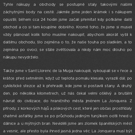
Tyhle nákupy a obchody se postupně staly takovými našimi
záchytnými body na cestě. Jakmile jsme jeden krámek i s nákupem
opustili, během cca 24 hodin jsme začali přemítat kdy potkáme další
obchod a co si tam koupíme dobrého. Kromě toho, že jsme si museli
vždy plánovat kolik toho musíme nakoupit, abychom akorát vyšli k
dalšímu obchodu, šlo zejména o to, že naše touha po sladkém, a to
zejména po ovoci, se stále zvětšovala a nikdy nám moc dlouho po
nákupu nevydrželo.
Takže jsme v Sant Llorenc de la Muga nakoupili, vykoupali se v řece a
krátce před setměním, když už teplota pomalu klesala, vyrazili dál, po
cyklistické stezce až k přehradě, kde jsme si postavili stany. A druhý
den, po několika kilometrech, už nás čekal velmi ošklivý a brutální
návrat do civilizace, do hraničního města jménem La Jonquera. Z
přírody, z korkových hájů a pískových cest, které jen občas prostřídaly
chatrné asfaltky jsme se po průchodu jediným tunýlkem ocitli hned u
dálnice a u mýtných bran. Neviděli jsme ani zlomek španělských měst
a vesnic, ale přesto byla ihned jasná jedna věc: La Jonquera musí být