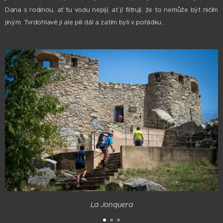
Dana s rodinou, ať tu vodu nepijí, ať jí filtrují, že to nemůže být ničím
jiným. Tvrdohlavě ji ale pili dál a zatím byli v pořádku..
La Jonquera