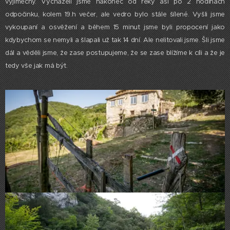
výjimečný. Vycházeli jsme nakonec od řeky asi po 2 hodinách
odpočinku, kolem 19.h večer, ale vedro bylo stále šílené. Vyšli jsme
vykoupaní a osvěžení a během 15 minut jsme byli propocení jako
kdybychom se nemyli a šlapali už tak 14 dní. Ale nelitovali jsme. Šli jsme
dál a věděli jsme, že zase postupujeme, že se zase blížíme k cíli a že je
tedy vše jak má být.