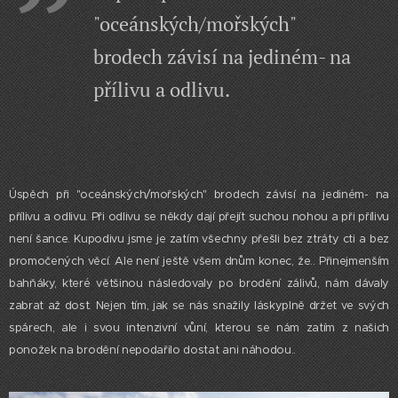
"oceánských/mořských"
brodech závisí na jediném- na
přílivu a odlivu.
Úspěch při "oceánských/mořských" brodech závisí na jediném- na
přílivu a odlivu. Při odlivu se někdy dají přejít suchou nohou a při přílivu
není šance. Kupodivu jsme je zatím všechny přešli bez ztráty cti a bez
promočených věcí. Ale není ještě všem dnům konec, že.. Přinejmenším
bahňáky, které většinou následovaly po brodění zálivů, nám dávaly
zabrat až dost. Nejen tím, jak se nás snažily láskyplně držet ve svých
spárech, ale i svou intenzivní vůní, kterou se nám zatím z našich
ponožek na brodění nepodařilo dostat ani náhodou..