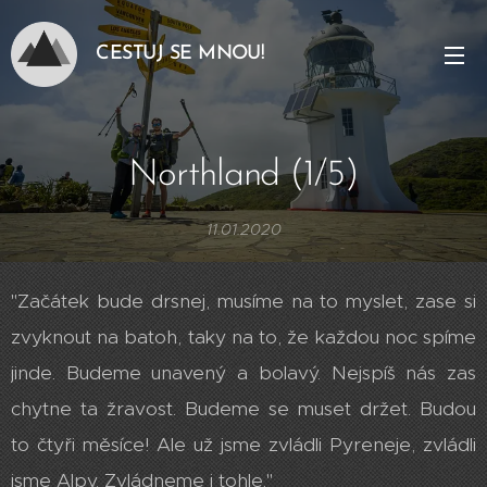
CESTUJ SE MNOU!
Northland (1/5)
11.01.2020
"Začátek bude drsnej, musíme na to myslet, zase si
zvyknout na batoh, taky na to, že každou noc spíme
jinde. Budeme unavený a bolavý. Nejspíš nás zas
chytne ta žravost. Budeme se muset držet. Budou
to čtyři měsíce! Ale už jsme zvládli Pyreneje, zvládli
jsme Alpy. Zvládneme i tohle."