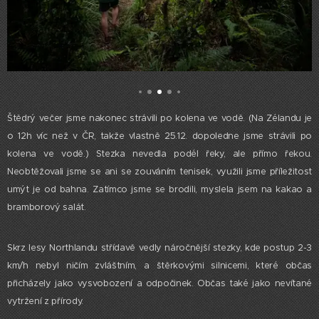
Štědrý večer jsme nakonec strávili po kolena ve vodě. (Na Zélandu je
o 12h víc než v ČR, takže vlastně 25.12. dopoledne jsme strávili po
kolena ve vodě.) Stezka nevedla podél řeky, ale přímo řekou.
Neobtěžovali jsme se ani se zouváním tenisek, využili jsme příležitost
umýt je od bahna. Zatímco jsme se brodili, myslela jsem na kakao a
bramborový salát.
Skrz lesy Northlandu střídavě vedly náročnější stezky, kde postup 2-3
km/h nebyl ničím zvláštním, a štěrkovými silnicemi, které občas
přicházely jako vysvobození a odpočinek. Občas také jako nevítané
vytržení z přírody.