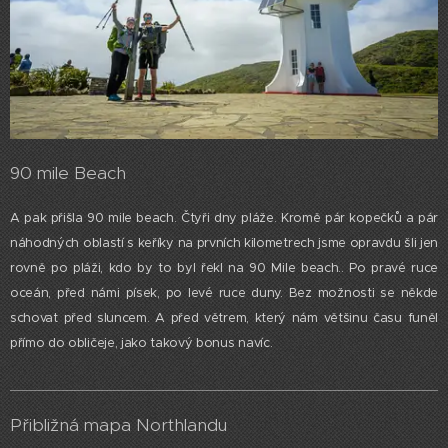
90 mile Beach
A pak přišla 90 mile beach. Čtyři dny pláže. Kromě pár kopečků a pár
náhodných oblastí s keříky na prvních kilometrech jsme opravdu šli jen
rovně po pláži, kdo by to byl řekl na 90 Mile beach.. Po pravé ruce
oceán, před námi písek, po levé ruce duny. Bez možnosti se někde
schovat před sluncem. A před větrem, který nám většinu času funěl
přímo do obličeje, jako takový bonus navíc.
Přibližná mapa Northlandu