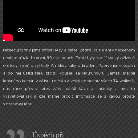
Následující dny jsme střídali lesy a pláže. Žádná už ale ani v nejmenším
nepřipomínala tu první, 90 mile beach. Tohle byly kratší úseky oživené
o útesy, zeleň a výhledy. A někdy taky o brodění. Poprvé jsme oceán
a do něj ústící řeku brodili kousek za Ngurunguru. James, majitel
krásného kempu v zálivu u města a velký pomocník všech TA walkerů,
nás ráno převezl přes záliv, nabídl kávu a sušenky a mezitím
vysvětloval jak a kde máme brodit. Informace se s kávou prostě
vstřebávají lépe.
Úspěch při