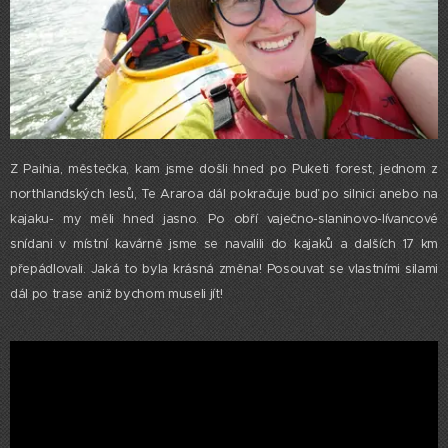
Z Paihia, městečka, kam jsme došli hned po Puketi forest, jednom z
northlandských lesů, Te Araroa dál pokračuje buď po silnici anebo na
kajaku- my měli hned jasno. Po obří vaječno-slaninovo-lívancové
snídani v místní kavárně jsme se navalili do kajaků a dalších 17 km
přepádlovali. Jaká to byla krásná změna! Posouvat se vlastními silami
dál po trase aniž bychom museli jít!