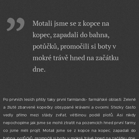
Motali jsme se z kopce na
kopec, zapadali do bahna,
potůčků, promočili si boty v
mokré trávě hned na začátku
dne.
Po prvních lesích přišly taky první farmlands- farmářské oblasti. Zeleně
a žlutě zbarvené kopečky obsypané krávami a ovcemi. Stezky často
vedly přímo mezi stády zvířat, většinou podél plotů. Asi nikdy
nepochopíme jak jsme se mohli ztratit na pozemcích hned první farmy,
co jsme měli projít. Motali jsme se z kopce na kopec, zapadali do
bahna, potůčků, promočili si boty v mokré trávě hned na začátku dne.