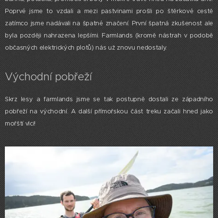
Poprvé jsme to vzdali a mezi pastvinami prošli po štěrkové cestě
zatímco jsme nadávali na špatné značení. První špatná zkušenost ale
byla později nahrazena lepšími. Farmlands (kromě nástrah v podobě
občasných elektrických plotů) nás už znovu nedostaly.
Východní pobřeží
Skrz lesy a farmlands jsme se tak postupně dostali ze západního
pobřeží na východní. A další přímořskou část treku začali hned jako
mořští vlci!