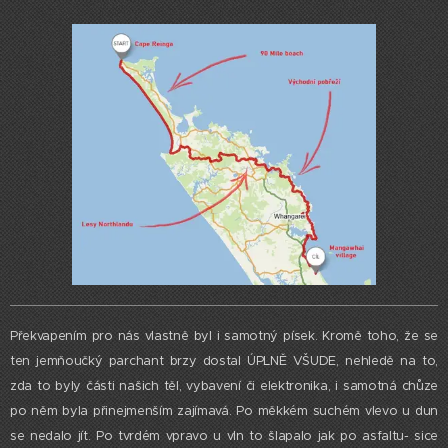
Překvapením pro nás vlastně byl i samotný písek. Kromě toho, že se
ten jemňoučký parchant brzy dostal ÚPLNĚ VŠUDE, nehledě na to,
zda to byly části našich těl, vybavení či elektronika, i samotná chůze
po něm byla přinejmenším zajímavá. Po měkkém suchém vlevo u dun
se nedalo jít. Po tvrdém vpravo u vln to šlapalo jak po asfaltu- sice