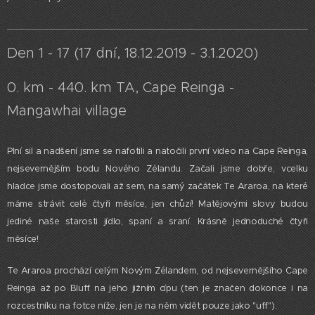
Den 1 - 17 (17 dní, 18.12.2019 - 3.1.2020)
0. km - 440. km TA, Cape Reinga -
Mangawhai village
Plní sil a nadšení jsme se nafotili a natočili první video na Cape Reinga,
nejsevernějším bodu Nového Zélandu. Začali jsme dobře, vcelku
hladce jsme dostopovali až sem, na samý začátek Te Araroa, na které
máme strávit celé čtyři měsíce, jen chůzí! Matějovými slovy budou
jediné naše starosti jídlo, spaní a sraní. Krásně jednoduché čtyři
měsíce!
Te Araroa prochází celým Novým Zélandem, od nejsevernějšího Cape
Reinga až po Bluff na jeho jižním cípu (ten je značen dokonce i na
rozcestníku na fotce níže, jen je na něm vidět pouze jako "uff").