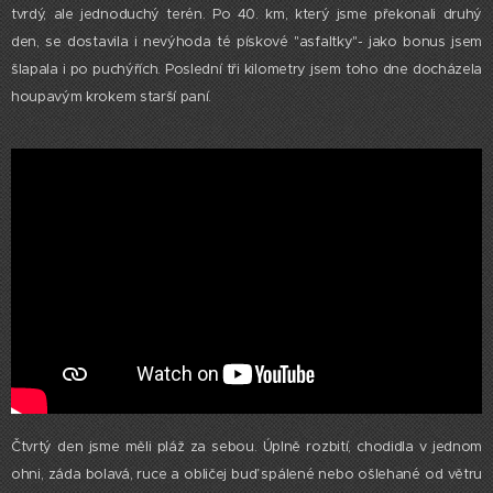
tvrdý, ale jednoduchý terén. Po 40. km, který jsme překonali druhý
den, se dostavila i nevýhoda té pískové "asfaltky"- jako bonus jsem
šlapala i po puchýřích. Poslední tři kilometry jsem toho dne docházela
houpavým krokem starší paní.
Čtvrtý den jsme měli pláž za sebou. Úplně rozbití, chodidla v jednom
ohni, záda bolavá, ruce a obličej buď spálené nebo ošlehané od větru