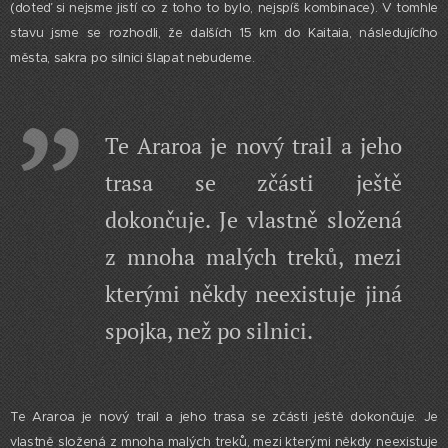
(doteď si nejsme jistí co z toho to bylo, nejspíš kombinace). V tomhle
stavu jsme se rozhodli, že dalších 15 km do Kaitaia, následujícího
města, sakra po silnici šlapat nebudeme.
Te Araroa je nový trail a jeho
trasa se zčásti ještě
dokončuje. Je vlastně složená
z mnoha malých treků, mezi
kterými někdy neexistuje jiná
spojka, než po silnici.
Te Araroa je nový trail a jeho trasa se zčásti ještě dokončuje. Je
vlastně složená z mnoha malých treků, mezi kterými někdy neexistuje