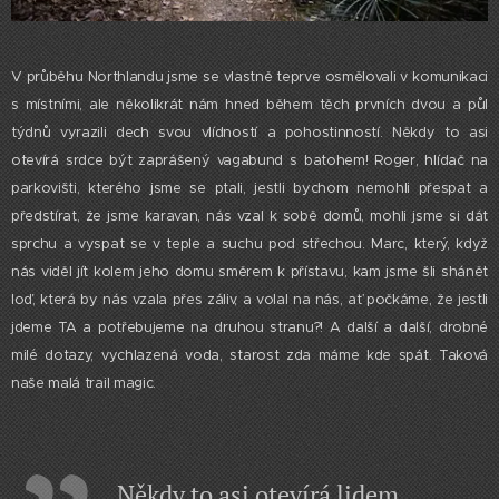
V průběhu Northlandu jsme se vlastně teprve osmělovali v komunikaci
s místními, ale několikrát nám hned během těch prvních dvou a půl
týdnů vyrazili dech svou vlídností a pohostinností. Někdy to asi
otevírá srdce být zaprášený vagabund s batohem! Roger, hlídač na
parkovišti, kterého jsme se ptali, jestli bychom nemohli přespat a
předstírat, že jsme karavan, nás vzal k sobě domů, mohli jsme si dát
sprchu a vyspat se v teple a suchu pod střechou. Marc, který, když
nás viděl jít kolem jeho domu směrem k přístavu, kam jsme šli shánět
loď, která by nás vzala přes záliv, a volal na nás, ať počkáme, že jestli
jdeme TA a potřebujeme na druhou stranu?! A další a další, drobné
milé dotazy, vychlazená voda, starost zda máme kde spát. Taková
naše malá trail magic.
Někdy to asi otevírá lidem