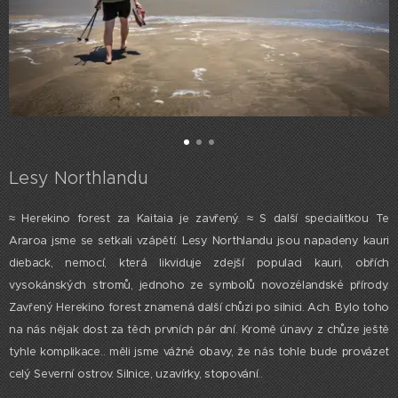
Lesy Northlandu
≈ Herekino forest za Kaitaia je zavřený. ≈ S další specialitkou Te
Araroa jsme se setkali vzápětí. Lesy Northlandu jsou napadeny kauri
dieback, nemocí, která likviduje zdejší populaci kauri, obřích
vysokánských stromů, jednoho ze symbolů novozélandské přírody.
Zavřený Herekino forest znamená další chůzi po silnici. Ach. Bylo toho
na nás nějak dost za těch prvních pár dní. Kromě únavy z chůze ještě
tyhle komplikace.. měli jsme vážné obavy, že nás tohle bude provázet
celý Severní ostrov. Silnice, uzavírky, stopování..