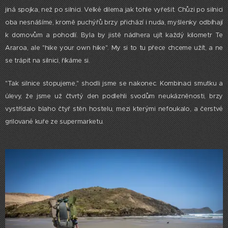
jiná spojka, než po silnici. Velké dilema jak tohle vyřešit. Chůzi po silnici
oba nesnášíme, kromě puchýřů brzy přichází i nuda, myšlenky odbíhají
k domovům a pohodlí. Byla by jistě nádhera ujít každý kilometr Te
Araroa, ale "hike your own hike". My si to tu přece chceme užít, a ne
se trápit na silnici, říkáme si.
"Tak silnice stopujeme," shodli jsme se nakonec. Kombinaci smutku a
úlevy, že jsme už čtvrtý den podlehli svodům neukázněnosti, brzy
vystřídalo blaho čtyř stěn hostelu, mezi kterými nefoukalo, a čerstvé
grilované kuře ze supermarketu.