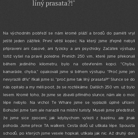
líný prasata?!"
Na východním pobřeží se nám kromě pláží a brodů do paměti vryl
ještě jeden zážitek. První větší kopec. Na který jsme zřejmě nebyli
připraveni ani časově, ani fyzicky a ani psychicky. Začátek výstupu
totiž vyšel na pravé poledne. Prvních 250 v.m., které jsme překonali
během jediného kilometru, bylo na otevřeném kopci. "Chyba,
kamaráde, chyba," opakovali jsme si během výstupu. "Proč jsme jen
nevyrazili dřív," říkali jsme si, "proč jsme tak líný prasata?!" Slunce se do
nás opíralo a my měli pocit, že se roztékáme. Dalších 250 v.m. už bylo
lesem. Kromě toho, že jsme se zbavili přímého slunce, nám ale o moc
lépe nebylo. Na vrchol Te Whare jsme se vyplazili úplně uřícení.
Bohužel jsme tam ale narazili na místní turisty. Museli jsme předstírat,
že jsme sice zpocení, jak kdybychom vylezli z bazénu, ale jinak
pohoda. Jsme přece TA walkers. Cesta dolů už utíkala lépe. Spousta
schodů, po kterých jsme vesele hopkali, utíkala jak nic. Až druhý den