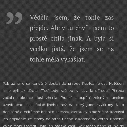
Věděla jsem, že tohle zas
přejde. Ale v tu chvíli jsem to
prostě cítila jinak. A byla si
vcelku jistá, že jsem se na
tohle měla vykašlat.
Pak už jsme se konečně dostali do přírody. Raetea forest! Natěšení
jsme byli jak děcka! "Teď tedy začnou ty lesy, ta příroda!" Příroda
začala, dokonce dost zhurta. Prudké stoupání zeleným tunelem
uzavřeného lesa, úplně jiného, než na který jsme zvyklí my. A to
doplněné o extrémně bahnitou stezku, kterou bylo možné překonávat
jen hopkáním ze strany na stranu nebo z kořene na kořen. Bahenní
valčík mohl započít. Byla jen otázka času, kdy jeden nebo druhý do