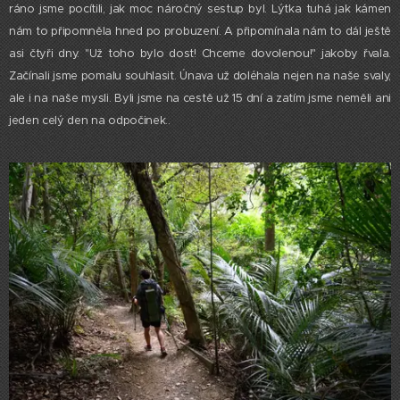
ráno jsme pocítili, jak moc náročný sestup byl. Lýtka tuhá jak kámen
nám to připomněla hned po probuzení. A připomínala nám to dál ještě
asi čtyři dny. "Už toho bylo dost! Chceme dovolenou!" jakoby řvala.
Začínali jsme pomalu souhlasit. Únava už doléhala nejen na naše svaly,
ale i na naše mysli. Byli jsme na cestě už 15 dní a zatím jsme neměli ani
jeden celý den na odpočinek..