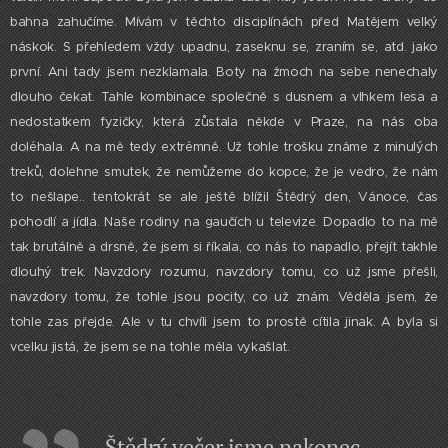
bahna zahučíme. Mívám v těchto disciplínách před Matějem velký
náskok. S přehledem vždy upadnu, zaseknu se, zraním se, atd. jako
první. Ani tady jsem nezklamala. Boty na žmoch na sebe nenechaly
dlouho čekat. Tahle kombinace společně s dusnem a vlhkem lesa a
nedostatkem fyzičky, která zůstala někde v Praze, na nás oba
doléhala. A na mě tedy extrémně. Už tohle trošku známe z minulých
treků, dolehne smutek, že nemůžeme do kopce, že je vedro, že nám
to nešlape.. tentokrát se ale ještě blížil Štědrý den, Vánoce, čas
pohodlí a jídla. Naše rodiny na gaučích u televize. Dopadlo to na mě
tak brutálně a drsně, že jsem si říkala, co nás to napadlo, přejít takhle
dlouhý trek. Navzdory rozumu, navzdory tomu, co už jsme přešli,
navzdory tomu, že tohle jsou pocity, co už znám. Věděla jsem, že
tohle zas přejde. Ale v tu chvíli jsem to prostě cítila jinak. A byla si
vcelku jistá, že jsem se na tohle měla vykašlat.
Štědrý večer jsme nakonec