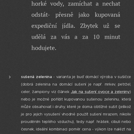
horké vody, zamíchat a nechat
odstát- přesně jako kupovaná
expediční jídla. Zbytek už se
udělá za vás a za 10 minut
hodujete.
sušená zelenina
- varianta je buď domácí výroba v sušičce
(dobrá zelenina na domácí sušení je např. mrkev, petržel,
celer, žampiony viz článek
Jak na sušení ovoce a zeleniny
)
nebo je možné pořídit kupovanou sušenou zeleninu, která
může obsahovat i druhy, které je doma obtížné sušit (jelikož
je pro jejich vysušení vhodné použít sušení mrazem, nikoliv
prouděním teplého vzduchu), tedy např. hrášek, cibuli nebo
česnek, ideální kombinaci poměr cena - výkon lze nalézt na