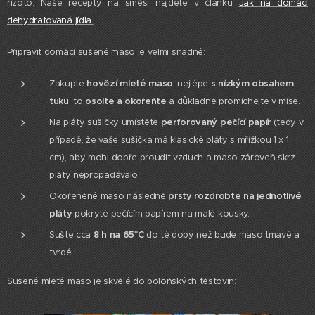
rizoto. Naše recepty na směsi najdete v článku
Jak na domácí
dehydratovaná jídla.
Připravit domácí sušené maso je velmi snadné:
Zakupte
hovězí mleté maso
, nejlépe
s nízkým obsahem
tuku
, to
osolte a okořeňte
a důkladně promíchejte v míse.
Na pláty sušičky umístěte
perforovaný pečící papír
(tedy v
případě, že vaše sušička má klasické pláty s mřížkou 1 x 1
cm), aby mohl dobře proudit vzduch a maso zároveň skrz
pláty nepropadávalo.
Okořeněné maso následně
prsty rozdrobte na jednotlivé
pláty
pokryté pečícím papírem na malé kousky.
Sušte cca
8 h na 65°C
do té doby než bude maso tmavé a
tvrdé.
Sušené mleté maso je skvělé do boloňských těstovin: