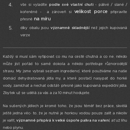
vše si vyladíte
podle své vlastní chuti
- pálivé / slané /
velikost porce
kořeněné - a zároveň si
připravíte
na míru
přesně
díky obalu jsou
významně skladnější
než jejich kupovaná
verze
Každý si musí sám vytipovat co mu na cestě chutná a co ne, někdo
může jíst pořád to samé dokola a někdo potřebuje různorodější
stravu. My jsme vybrali seznam ingrediencí, které používáme na naše
domácí dehydratovaná jídla my, a které postačí nasypat do horké
vody, zamíchat a nechat odstát- přesně jako kupovaná expediční jídla.
Zbytek už se udělá za vás a za 10 minut hodujete.
Na sušených jídlech je kromě toho, že jsou téměř bez práce, skvělá
ještě jedna věc- to, že je nutné je horkou vodou pouze zalít a nikoliv
je vařit,
významně přispívá k velké úspoře paliva na vaření
, ať už lihu
nebo plynu.