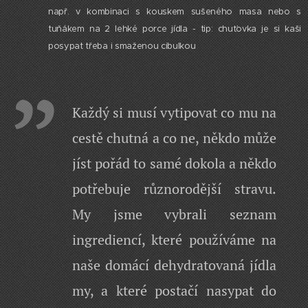
např. v kombinaci s kouskem sušeného masa nebo s
tuňákem na 2 lehké porce jídla - tip: chuťovka je si kaši
posypat třeba i smaženou cibulkou
Každý si musí vytipovat co mu na
cestě chutná a co ne, někdo může
jíst pořád to samé dokola a někdo
potřebuje různorodější stravu.
My jsme vybrali seznam
ingrediencí, které používáme na
naše domácí dehydratovaná jídla
my, a které postačí nasypat do