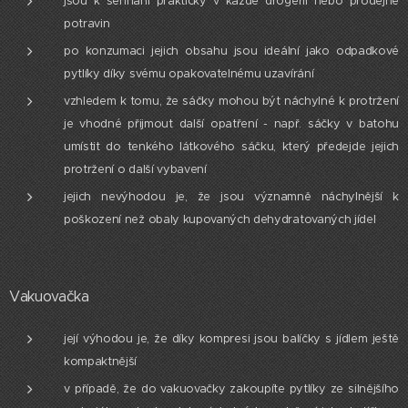
jsou k sehnání prakticky v každé drogerii nebo prodejně
potravin
po konzumaci jejich obsahu jsou ideální jako odpadkové
pytlíky díky svému opakovatelnému uzavírání
vzhledem k tomu, že sáčky mohou být náchylné k protržení
je vhodné přijmout další opatření - např. sáčky v batohu
umístit do tenkého látkového sáčku, který předejde jejich
protržení o další vybavení
jejich nevýhodou je, že jsou významně náchylnější k
poškození než obaly kupovaných dehydratovaných jídel
Vakuovačka
její výhodou je, že díky kompresi jsou balíčky s jídlem ještě
kompaktnější
v případě, že do vakuovačky zakoupíte pytlíky ze silnějšího