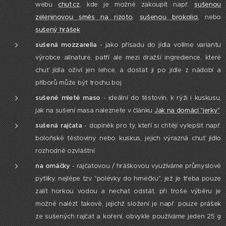
webu
chut.cz
, kde je možné zakoupit např.
sušenou
zeleninovou směs na rizoto
,
sušenou brokolici
, nebo
sušený hrášek
sušená mozzarella
- jako přísadu do jídla volíme variantu
výrobce allnature, patří ale mezi dražší ingredience, které
chuť jídla oživí jen lehce, a dostat ji po jídle z nádobí a
příborů může být trochu boj
sušené mleté maso
- ideální do těstovin, k rýži i kuskusu,
jak na sušení masa naleznete v článku
Jak na domácí "jerky"
sušená rajčata
- doplněk pro ty, kteří si chtějí vylepšit např.
boloňské těstoviny nebo kuskus, jejich výrazná chuť jídlo
rozhodně ozvláštní
na omáčky
- rajčatovou / hráškovou využíváme průmyslové
pytlíky, nejlépe tzv. "polévky do hrnečku", jež je třeba pouze
zalít horkou vodou a nechat odstát, při troše výběru je
možné nalézt takové, jejichž složení je např. pouze prášek
ze sušených rajčat a koření, obvykle používáme jeden 25 g