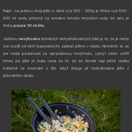
Např.: na jednou dvoj-jídlo o váze cca 250 - 300g je třeba cca 500 -
600 ml vody, přičemž na uvedení tohoto množství vody do varu je
třeba
pouze 30 ml lihu
.
Jedinou
nevýhodou
domácích dehydratovaných jídel je to, že je nelze
(na rozdíl od těch kupovaných) zalévat přímo v obalu. Nicméně, to se
ani nedá považovat za opravdovou nevýhodu, vymýt nebo vytřít
hrnec po jídle je malá cena za to, že se člověk nají ještě vcelku
kulturně ve srovnání s tím, když doluje již hydratované jídlo z
původního obalu.