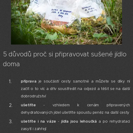
5 důvodů proč si připravovat sušené jídlo
doma
příprava
je součástí cesty samotné a můžete se díky ní
začít o to víc a dřív soustředit na odjezd a těšit se na další
dobrodružství
ušetříte
- vzhledem k cenám připravených
dehydratovaných jídel ušetříte spoustu peněz na další cesty
ušetříte i na váze
-
jídla jsou lehoučká
a po rehydrataci
zasytí i zahřejí