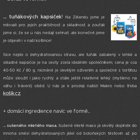
... tuňákových kapsiček
!
Na Zélandu jsme je
milovali pro jejich praktičnost a skladnost a zoufali
jsme si, že se u nás nedají sehnat, ale konečně jsme
je objevili i v naší kotlince!
Sice nejde o dehydratovanou stravu, ale tuňák zabalený v lehké a
skladné kapsičce je na cesty zcela ideálním společníkem, cena je cca
40-50 Kč / 80 g, nicméně je skvělým oživením a společně s tortillou
může sloužit i jako rychlý a stále ještě relativně lehký (myšleno na
váhu i trávení) oběd. U nás je k prodeji nabízí Makro nebo třeba
košík.cz
.
+ domácí ingredience navíc ve formě...
... sušeného mletého masa.
Sušené mleté maso je skvělý doplněk do
mnoha směsí dehydratovaných jídel od boloňských těstovin až po