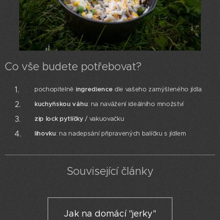
Co vše budete potřebovat?
pochopitelně
ingredience
dle vašeho zamýšleného jídla
kuchyňskou váhu
: na navážení ideálního množství
zip lock pytlíčky
/ vakuovačku
lihovku
: na nadepsání připravených balíčku s jídlem
Související články
Jak na domácí "jerky"