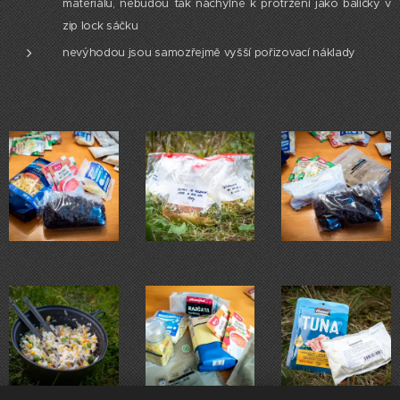
materiálu, nebudou tak náchylné k protržení jako balíčky v
zip lock sáčku
nevýhodou jsou samozřejmě vyšší pořizovací náklady