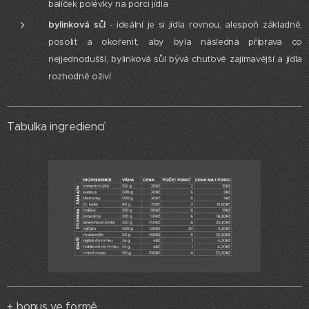
balíček polévky na porci jídla
bylinková sůl
- ideální je si jídla rovnou, alespoň základně,
posolit a okořenit, aby byla následná příprava co
nejjednodušší, bylinková sůl bývá chuťově zajímavější a jídla
rozhodně oživí
Tabulka ingrediencí
+ bonus ve formě...