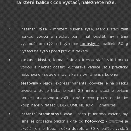
na které balíček cca vystačí, naleznete níže.
instantní rýže
- mrazem sušená rýže, kterou stačí zalít
horkou vodou a nechat pár minut odstát, my máme
vyzkoušenou rýži od výrobce
hotovky.cz
, balíček 150 g
vystačí na sytou porci pro dva trekery
kuskus
- klasika, forma těstovin, kterou stačí zalít horkou
vodou a nechat odstát, kuchařské variace jsou prakticky
nekonečné - se zeleninou, s kari, s tymiánem, s bujónem
těstoviny
- jejich "express" varianta, obvykle je na balíčku
uvedeno, že je třeba je vařit 2-3 minuty, stačí je ovšem
pouze horkou vodou zalít a opět nechat pouze odstát, ke
koupi např. v řetězci LIDL- COMBINE TORTI : 2 minutes
instantní bramborová kaše
- těch je mnoho variant, my
jsme se prozatím přiklonili k té od
hotovky.cz
- chuťově je
skvělá, jen je třeba trošku dosolit a 80 g balíček vystačí