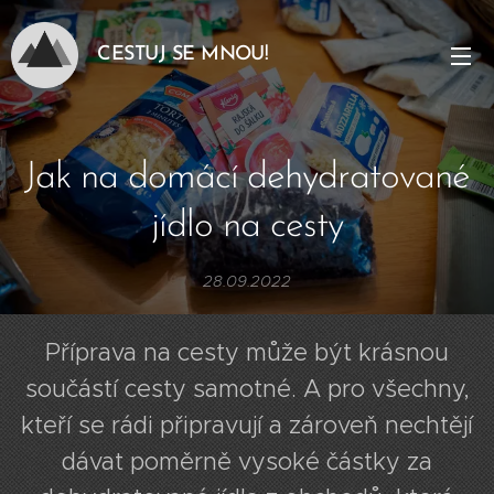
CESTUJ SE MNOU!
Jak na domácí dehydratované
jídlo na cesty
28.09.2022
Příprava na cesty může být krásnou
součástí cesty samotné. A pro všechny,
kteří se rádi připravují a zároveň nechtějí
dávat poměrně vysoké částky za